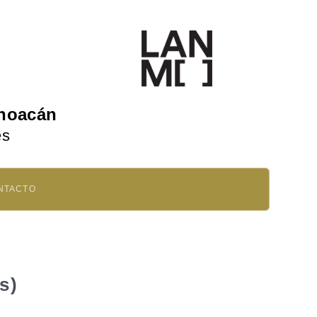
choacán
es
NTACTO
s)