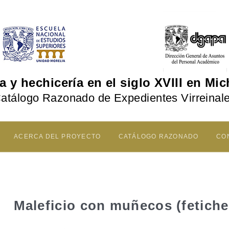
ía y hechicería en el siglo XVIII en Mi
atálogo Razonado de Expedientes Virreinal
ACERCA DEL PROYECTO
CATÁLOGO RAZONADO
CO
MOTIVOS
Maleficio con muñecos (fetiche