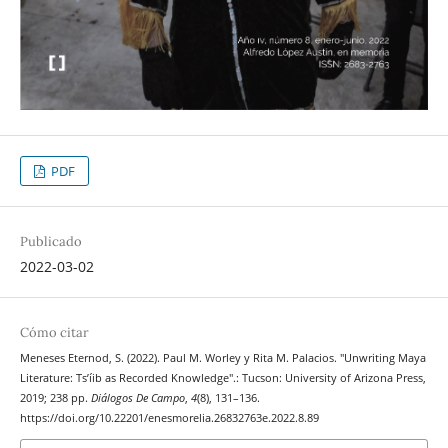
PDF
Publicado
2022-03-02
Cómo citar
Meneses Eternod, S. (2022). Paul M. Worley y Rita M. Palacios. "Unwriting Maya
Literature: Ts’íib as Recorded Knowledge".: Tucson: University of Arizona Press,
2019; 238 pp.
Diálogos De Campo
,
4
(8), 131–136.
https://doi.org/10.22201/enesmorelia.26832763e.2022.8.89