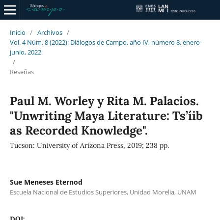
Inicio
/
Archivos
/
Vol. 4 Núm. 8 (2022): Diálogos de Campo, año IV, número 8, enero-
junio, 2022
/
Reseñas
Paul M. Worley y Rita M. Palacios.
"Unwriting Maya Literature: Ts’íib
as Recorded Knowledge".
Tucson: University of Arizona Press, 2019; 238 pp.
Sue Meneses Eternod
Escuela Nacional de Estudios Superiores, Unidad Morelia, UNAM
DOI: