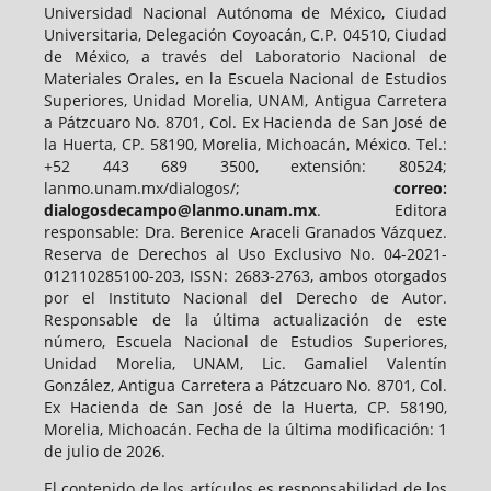
Universidad Nacional Autónoma de México, Ciudad
Universitaria, Delegación Coyoacán, C.P. 04510, Ciudad
de México, a través del Laboratorio Nacional de
Materiales Orales, en la Escuela Nacional de Estudios
Superiores, Unidad Morelia, UNAM, Antigua Carretera
a Pátzcuaro No. 8701, Col. Ex Hacienda de San José de
la Huerta, CP. 58190, Morelia, Michoacán, México. Tel.:
+52 443 689 3500, extensión: 80524;
lanmo.unam.mx/dialogos/;
correo:
dialogosdecampo@lanmo.unam.mx
. Editora
responsable: Dra. Berenice Araceli Granados Vázquez.
Reserva de Derechos al Uso Exclusivo No. 04-2021-
012110285100-203, ISSN: 2683-2763, ambos otorgados
por el Instituto Nacional del Derecho de Autor.
Responsable de la última actualización de este
número, Escuela Nacional de Estudios Superiores,
Unidad Morelia, UNAM, Lic. Gamaliel Valentín
González, Antigua Carretera a Pátzcuaro No. 8701, Col.
Ex Hacienda de San José de la Huerta, CP. 58190,
Morelia, Michoacán. Fecha de la última modificación: 1
de julio de 2026.
El contenido de los artículos es responsabilidad de los