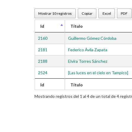
Mostrar 10 registros
Copiar
Excel
PDF
Id
Título
2160
Guillermo Gómez Córdoba
2181
Federico Ávila Zapata
2188
Elvira Torres Sánchez
2524
[Las luces en el cielo en Tampico]
Id
Título
Mostrando registros del 1 al 4 de un total de 4 regist