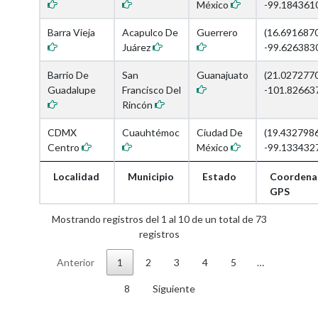
México
-99.184361
Barra Vieja
Acapulco De
Guerrero
(16.691687
Juárez
-99.626383
Barrio De
San
Guanajuato
(21.027277
Guadalupe
Francisco Del
-101.82663
Rincón
CDMX
Cuauhtémoc
Ciudad De
(19.432798
Centro
México
-99.133432
Localidad
Municipio
Estado
Coordena
GPS
Mostrando registros del 1 al 10 de un total de 73
registros
Anterior
1
2
3
4
5
…
8
Siguiente