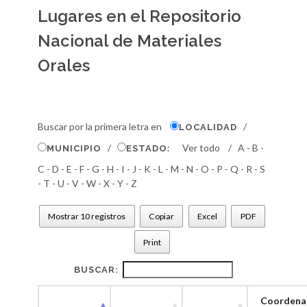
Lugares en el Repositorio
Nacional de Materiales
Orales
Buscar por la primera letra en
/
LOCALIDAD
/
:
Ver todo /
A
- B
-
MUNICIPIO
ESTADO
C
- D
- E
- F
- G
- H
- I
- J
- K
- L
- M
- N
- O
- P
- Q
- R
- S
- T
- U
- V
- W
- X
- Y
- Z
Mostrar 10 registros
Copiar
Excel
PDF
Print
BUSCAR:
Coordena