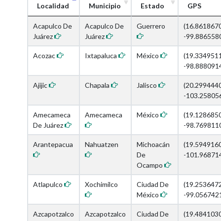
Localidad
Municipio
Estado
GPS
Acapulco De
Acapulco De
Guerrero
(16.861867
Juárez
Juárez
-99.886558
Acozac
Ixtapaluca
México
(19.334951
-98.888091
Ajijic
Chapala
Jalisco
(20.299444
-103.25805
Amecameca
Amecameca
México
(19.128685
De Juárez
-98.769811
Arantepacua
Nahuatzen
Michoacán
(19.594916
De
-101.96871
Ocampo
Atlapulco
Xochimilco
Ciudad De
(19.253647
México
-99.056742
Azcapotzalco
Azcapotzalco
Ciudad De
(19.484103