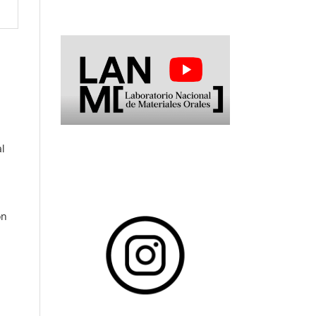
a
al
ón