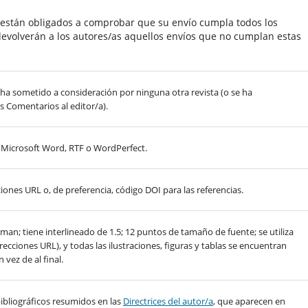
s están obligados a comprobar que su envío cumpla todos los
evolverán a los autores/as aquellos envíos que no cumplan estas
 ha sometido a consideración por ninguna otra revista (o se ha
s Comentarios al editor/a).
, Microsoft Word, RTF o WordPerfect.
ones URL o, de preferencia, código DOI para las referencias.
an; tiene interlineado de 1.5; 12 puntos de tamaño de fuente; se utiliza
ecciones URL), y todas las ilustraciones, figuras y tablas se encuentran
 vez de al final.
y bibliográficos resumidos en las
Directrices del autor/a
, que aparecen en