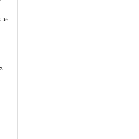
s de
lo
.