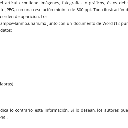
l artículo contiene imágenes, fotografías o gráficos, éstos deb
to JPEG, con una resolución mínima de 300 ppi. Toda ilustración 
 orden de aparición. Los
decampo@lanmo.unam.mx junto con un documento de Word (12 pun
 datos:
labras)
ndica lo contrario, esta información. Si lo desean, los autores pu
nal.