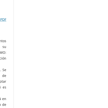
 PDF
ntos
e su
NMO:
ción
. Se
a de
ptar
i es
á en
n de