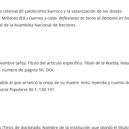
io colonial (El catolicismo barroco y la satanización de los dioses
 Millones (Ed.)
Cuernos y colas.
Reflexiones en torno al Demonio en lo
ial de la Asamblea Nacional de Rectores.
ombre (año). Título del artículo específico.
Título de la Revista, Vo
 – número de página fin. DOI
able al que arrancó la oreja de su madre: mito, leyenda y cuento d
turas Populares XII-1
; 130-191.
s
[Tesis de doctorado, Nombre de la institución que otorgó el título