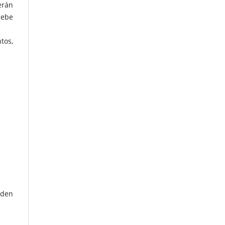
erán
debe
tos,
eden