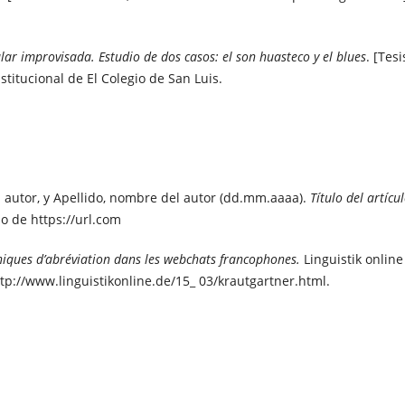
ular improvisada. Estudio de dos
casos: el son huasteco y el blues
.
[
Tesi
nstitucional de El Colegio de San Luis.
l autor, y Apellido, nombre del autor (dd.mm.aaaa).
Título del artícu
o de https://url.com
iques d’abréviation dans les webchats francophones.
Linguistik online
tp://www.linguistikonline.de/15_ 03/krautgartner.html.