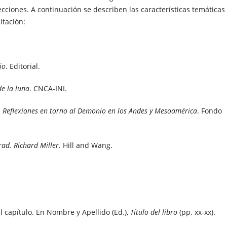
ecciones. A continuación se describen las características temáticas
itación:
jo
. Editorial.
de la luna
. CNCA-INI.
. Reflexiones en torno al Demonio en los Andes y Mesoamérica
. Fondo
rad. Richard Miller.
Hill and Wang.
l capítulo. En Nombre y Apellido (Ed.),
Título del libro
(pp. xx-xx).