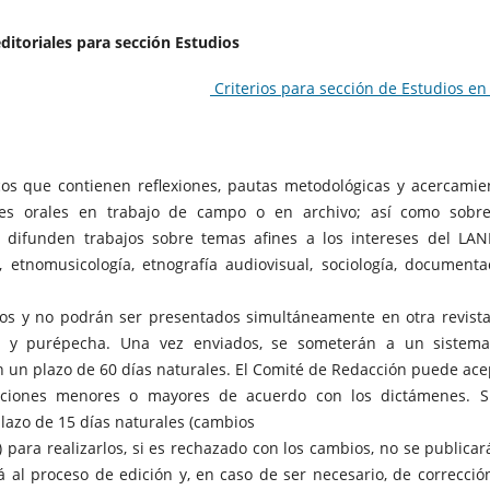
editoriales para sección Estudios
Criterios para sección de Estudios en
cos que contienen reflexiones, pautas metodológicas y acercamie
les orales en trabajo de campo o en archivo; así como sobr
 difunden trabajos sobre temas afines a los intereses del LA
ía, etnomusicología, etnografía audiovisual, sociología, documenta
 y no podrán ser presentados simultáneamente en otra revista
atl y purépecha. Una vez enviados, se someterán a un sistem
en un plazo de 60 días naturales. El Comité de Redacción puede ace
caciones menores o mayores de acuerdo con los dictámenes. S
lazo de 15 días naturales (cambios
para realizarlos, si es rechazado con los cambios, no se publicar
rá al proceso de edición y, en caso de ser necesario, de correcció