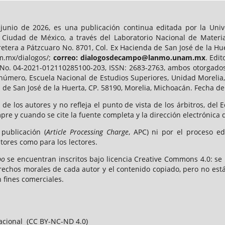
ro-junio de 2026, es una publicación continua editada por la U
, Ciudad de México, a través del Laboratorio Nacional de Materi
tera a Pátzcuaro No. 8701, Col. Ex Hacienda de San José de la Huer
m.mx/dialogos/;
correo: dialogosdecampo@lanmo.unam.mx
. Edi
No. 04-2021-012110285100-203, ISSN: 2683-2763, ambos otorgados 
 número, Escuela Nacional de Estudios Superiores, Unidad Morelia,
 de San José de la Huerta, CP. 58190, Morelia, Michoacán. Fecha de 
 de los autores y no refleja el punto de vista de los árbitros, del
mpre y cuando se cite la fuente completa y la dirección electrónica 
publicación (
Article Processing Charge
, APC) ni por el proceso edi
tores como para los lectores.
po
se encuentran inscritos bajo licencia Creative Commons 4.0: se
rechos morales de cada autor y el contenido copiado, pero no est
 fines comerciales.
acional (CC BY-NC-ND 4.0)