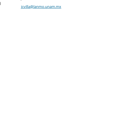
d
jcvilla@lanmo.unam.mx