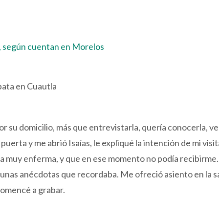
s, según cuentan en Morelos
pata en Cuautla
su domicilio, más que entrevistarla, quería conocerla, ver
puerta y me abrió Isaías, le expliqué la intención de mi visi
a muy enferma, y que en ese momento no podía recibirme. 
gunas anécdotas que recordaba. Me ofreció asiento en la s
 comencé a grabar.