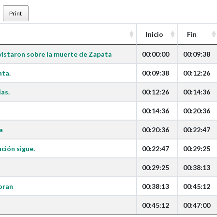
Print
Inicio
Fin
vistaron sobre la muerte de Zapata
00:00:00
00:09:38
ata.
00:09:38
00:12:26
as.
00:12:26
00:14:36
00:14:36
00:20:36
a
00:20:36
00:22:47
ución sigue.
00:22:47
00:29:25
00:29:25
00:38:13
oran
00:38:13
00:45:12
00:45:12
00:47:00