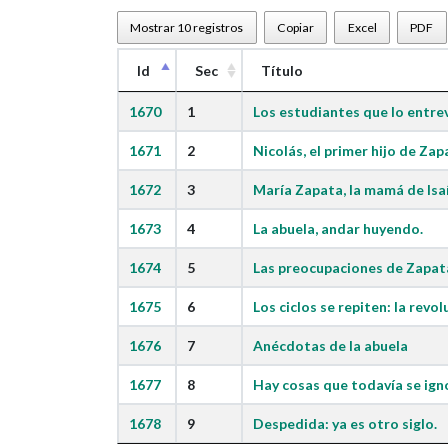
Mostrar 10 registros
Copiar
Excel
PDF
Id
Sec
Título
1670
1
Los estudiantes que lo entre
1671
2
Nicolás, el primer hijo de Zap
1672
3
María Zapata, la mamá de Isaí
1673
4
La abuela, andar huyendo.
1674
5
Las preocupaciones de Zapat
1675
6
Los ciclos se repiten: la revol
1676
7
Anécdotas de la abuela
1677
8
Hay cosas que todavía se ign
1678
9
Despedida: ya es otro siglo.