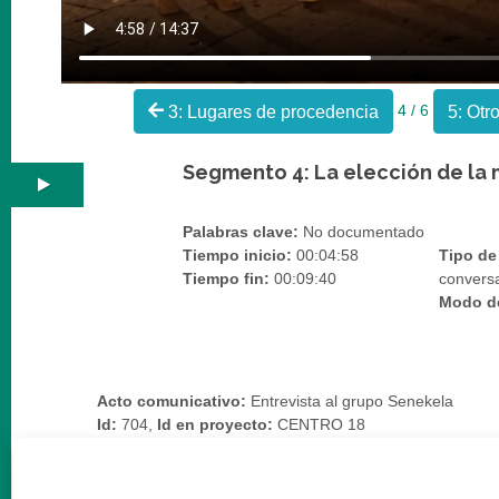
4 / 6
3: Lugares de procedencia
5: Otr
Segmento 4: La elección de la
Palabras clave:
No documentado
Tiempo inicio:
00:04:58
Tipo de 
Tiempo fin:
00:09:40
conversa
Modo de
Acto comunicativo:
Entrevista al grupo Senekela
Id:
704,
Id en proyecto:
CENTRO 18