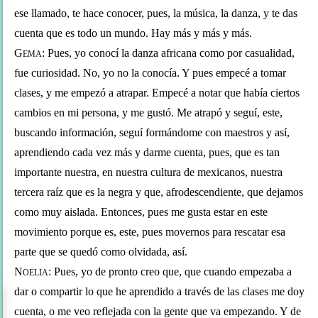
ese llamado, te hace conocer, pues, la música, la danza, y te das 
cuenta que es todo un mundo. Hay más y más y más. 
G
: Pues, yo conocí la danza africana como por casualidad, 
EMA
fue curiosidad. No, yo no la conocía. Y pues empecé a tomar 
clases, y me empezó a atrapar. Empecé a notar que había ciertos 
cambios en mi persona, y me gustó. Me atrapó y seguí, este, 
buscando información, seguí formándome con maestros y así, 
aprendiendo cada vez más y darme cuenta, pues, que es tan 
importante nuestra, en nuestra cultura de mexicanos, nuestra 
tercera raíz que es la negra y que, afrodescendiente, que dejamos 
como muy aislada. Entonces, pues me gusta estar en este 
movimiento porque es, este, pues movernos para rescatar esa 
parte que se quedó como olvidada, así.
N
: Pues, yo de pronto creo que, que cuando empezaba a 
OELIA
dar o compartir lo que he aprendido a través de las clases me doy 
cuenta, o me veo reflejada con la gente que va empezando. Y de 