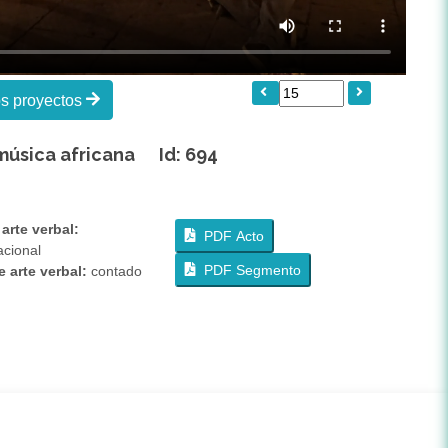
os proyectos
 música africana Id: 694
arte verbal:
PDF Acto
cional
PDF Segmento
 arte verbal:
contado