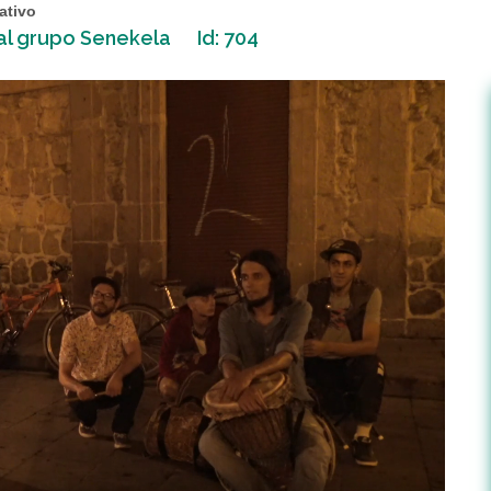
ativo
 al grupo Senekela Id: 704