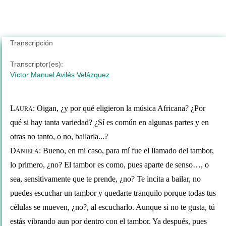
Transcripción
Transcriptor(es):
Víctor Manuel Avilés Velázquez
L
: Oigan, ¿y por qué eligieron la música Africana? ¿Por 
AURA
qué si hay tanta variedad? ¿Sí es común en algunas partes y en 
otras no tanto, o no, bailarla...? 
D
: Bueno, en mi caso, para mí fue el llamado del tambor, 
ANIELA
lo primero, ¿no? El tambor es como, pues aparte de senso…, o 
sea, sensitivamente que te prende, ¿no? Te incita a bailar, no 
puedes escuchar un tambor y quedarte tranquilo porque todas tus 
células se mueven, ¿no?, al escucharlo. Aunque si no te gusta, tú 
estás vibrando aun por dentro con el tambor. Ya después, pues 