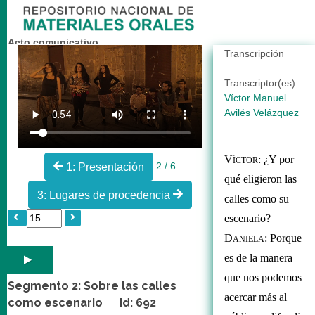
Acto comunicativo
Transcripción
Entrevista al grupo Senekela Id: 704
Transcriptor(es):
Víctor Manuel
Avilés Velázquez
V
: ¿Y por 
ÍCTOR
2 / 6
1: Presentación
qué eligieron las 
3: Lugares de procedencia
calles como su 
escenario? 
D
: Porque 
ANIELA
es de la manera 
que nos podemos 
Segmento 2: Sobre las calles
acercar más al 
como escenario Id: 692