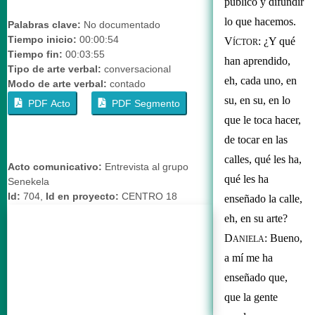
público y difundir 
lo que hacemos.
Palabras clave:
No documentado
Tiempo inicio:
00:00:54
V
: ¿Y qué 
ÍCTOR
Tiempo fin:
00:03:55
han aprendido, 
Tipo de arte verbal:
conversacional
eh, cada uno, en 
Modo de arte verbal:
contado
su, en su, en lo 
PDF Acto
PDF Segmento
que le toca hacer, 
de tocar en las 
calles, qué les ha, 
Acto comunicativo:
Entrevista al grupo
qué les ha 
Senekela
Id:
704,
Id en proyecto:
CENTRO 18
enseñado la calle, 
eh, en su arte?  
D
: Bueno, 
ANIELA
a mí me ha 
enseñado que, 
que la gente 