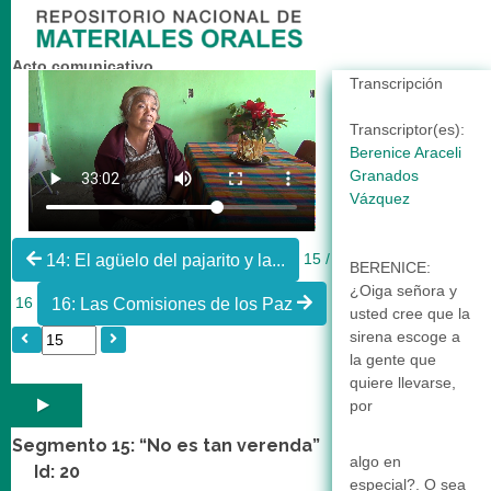
Acto comunicativo
Transcripción
Entrevista con Salud Padilla Saucedo Id: 5
Transcriptor(es):
Berenice Araceli
Granados
Vázquez
15 /
14: El agüelo del pajarito y la...
BERENICE:
¿Oiga señora y
16
16: Las Comisiones de los Paz
usted cree que la
sirena escoge a
la gente que
quiere llevarse,
por
Segmento 15: “No es tan verenda”
algo en
Id: 20
especial?. O sea