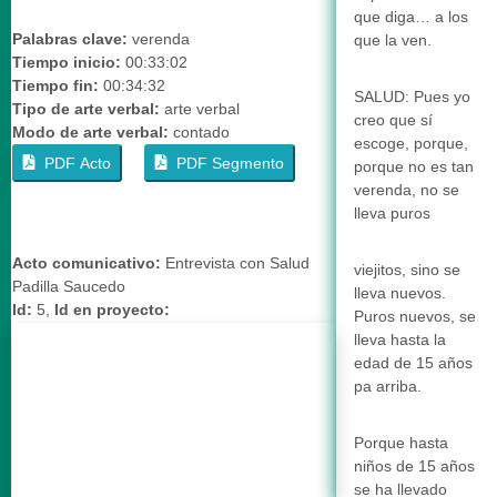
que diga… a los
Palabras clave:
verenda
que la ven.
Tiempo inicio:
00:33:02
Tiempo fin:
00:34:32
SALUD: Pues yo
Tipo de arte verbal:
arte verbal
creo que sí
Modo de arte verbal:
contado
escoge, porque,
PDF Acto
PDF Segmento
porque no es tan
verenda, no se
lleva puros
Acto comunicativo:
Entrevista con Salud
viejitos, sino se
Padilla Saucedo
lleva nuevos.
Id:
5,
Id en proyecto:
Puros nuevos, se
lleva hasta la
edad de 15 años
pa arriba.
Porque hasta
niños de 15 años
se ha llevado