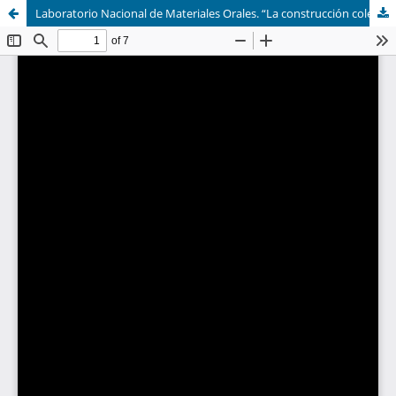
Laboratorio Nacional de Materiales Orales. “La construcción colectiva de un código de ética”. Tercer Congreso Internacional “Poéticas de la Oralidad”.